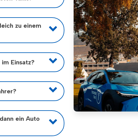
ssagiere.
 Passagiere.
gleich zu einem
 im Einsatz?
 oder früh morgens ein
ahrer?
mpe.
 insbesondere für
 dann ein Auto
 wir über einen