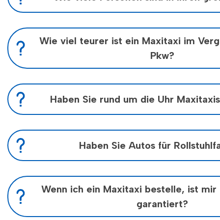
Unsere größten Wagen bieten Platz für bis zu 16 Pa
Wenn Gepäck vorhanden ist, bieten sie Platz für 12
Wie viel teurer ist ein Maxitaxi im Ver
Pkw?
Der Preis für ein Maxi-Taxi ist doppelt so hoch.
Haben Sie rund um die Uhr Maxitaxis
Nein, aber große Teile des Tages. Wenn Sie nachts
Maxitaxi buchen möchten,
Wir empfehlen Ihnen, rechtzeitig vorzubestellen.
Haben Sie Autos für Rollstuhlf
Ja, wir haben Rollstuhltransporter mit Lift und Ra
Wir empfehlen, diese Autos rechtzeitig zu buchen,
Abende und Wochenenden.
Wenn ich ein Maxitaxi bestelle, ist mir
garantiert?
Hierfür können wir leider keine Garantie geben, da