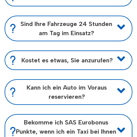
Sie können ein Taxi in der TaxiFix-App, auf
unserer Website oder telefonisch über unser
Kundencenter buchen.
Sind Ihre Fahrzeuge 24 Stunden
Telefon: 03011 oder 776 03 000.
am Tag im Einsatz?
Ja, wir sind 24 Stunden am Tag besetzt.
Kostet es etwas, Sie anzurufen?
Nein, das müssen Sie nicht. Wenn Sie unser
Kundenzentrum direkt anrufen, ist das
kostenlos.
Kann ich ein Auto im Voraus
reservieren?
Sie können ein Auto telefonisch, auf unserer
Website oder in der TaxiFix-App vorbuchen.
Es wird eine Vorbestellungsgebühr von NOK
Bekomme ich SAS Eurobonus
21,- erhoben.
Punkte, wenn ich ein Taxi bei Ihnen